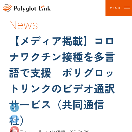
03-6850-5933
MENU
受付時間 9:00-18:00（土日祝・年末年始・当社
News
規定休日を除く）
【メディア掲載】コロ
プライバシーポリシー
ナワクチン接種を多言
Copyright © Polyglot Link Inc. All Rights Reserved.
語で支援 ポリグロッ
トリンクのビデオ通訳
サービス（共同通信
社）
メディア
＃テレビde通訳
2021/04/06